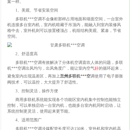
案一样。
1、美观、节省安装空间
多联机***空调不会像柜那样占用地面和墙面空间，一台室外
机连接多台室内机，室内机暗藏于吊顶内，能融入到室内装修风
格中去，室外机则可以放置楼顶占，机组结构美观、紧凑，节省
空间。
2、舒适度高
多联机***空调有效解决了分体机空调直吹人体的问题，多联
机***空调出风均匀，出风角度广，能让室内空气
好
的循环起来，
避免室内出现温差区，再加上
兰州
多联机***空
调使用了电子膨胀
阀技术，可以温控，大大提升了舒适性。
3、控制灵活，操作方便
商用多联机系统能实现各个功能区室内机集中控制也能独立
控制，可以单独启动一台室内机，也能多台室内机同时启动，让
系统控制更灵活，使用起来更节能。
4、适用范围广
多联机***空调冷媒配管长度可达150米，室外机和室内机高