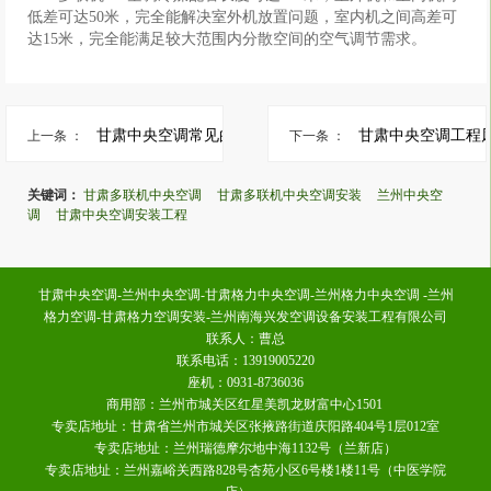
低差可达50米，完全能解决室外机放置问题，室内机之间高差可
达15米，完全能满足较大范围内分散空间的空气调节需求。
甘肃中央空调常见的故障表现
上一条 ：
下一条 ：
关键词：
甘肃多联机中央空调
甘肃多联机中央空调安装
兰州中央空
调
甘肃中央空调安装工程
甘肃中央空调-兰州中央空调-甘肃格力中央空调-兰州格力中央空调 -兰州
格力空调-甘肃格力空调安装-兰州南海兴发空调设备安装工程有限公司
联系人：曹总
联系电话：13919005220
座机：0931-8736036
商用部：兰州市城关区红星美凯龙财富中心1501
专卖店地址：甘肃省兰州市城关区张掖路街道庆阳路404号1层012室
专卖店地址：兰州瑞德摩尔地中海1132号（兰新店）
专卖店地址：兰州嘉峪关西路828号杏苑小区6号楼1楼11号（中医学院