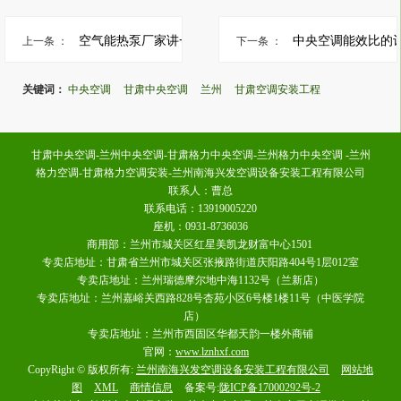
空气能热泵厂家讲一讲如何...
上一条 ：
下一条 ：
关键词：
中央空调
甘肃中央空调
兰州
甘肃空调安装工程
甘肃中央空调-兰州中央空调-甘肃格力中央空调-兰州格力中央空调 -兰州
格力空调-甘肃格力空调安装-兰州南海兴发空调设备安装工程有限公司
联系人：曹总
联系电话：13919005220
座机：0931-8736036
商用部：兰州市城关区红星美凯龙财富中心1501
专卖店地址：甘肃省兰州市城关区张掖路街道庆阳路404号1层012室
专卖店地址：兰州瑞德摩尔地中海1132号（兰新店）
专卖店地址：兰州嘉峪关西路828号杏苑小区6号楼1楼11号（中医学院
店）
专卖店地址：兰州市西固区华都天韵一楼外商铺
官网：
www.lznhxf.com
CopyRight © 版权所有:
兰州南海兴发空调设备安装工程有限公司
网站地
图
XML
商情信息
备案号:
陇ICP备17000292号-2