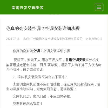
你真的会安装空调？空调安装详细步骤
2024-07-05
来自:
兰州南海兴发空调设备安装工程有限公司
浏览次数:918
你真的会安装
空调
？空调安装详细步骤
要端正，安装工人 用水平尺找平，
甘肃空调安装
室外机支
架要用规定配套涨栓，而且 要够数，谨防工人为了施工方便省略
几个涨栓，日后麻烦多多
2、室内机安装位置应符合以下要来：
①空调室内机前面不应有阻挡物，保证冷风的射流距离，使
室内温度比较均匀，避免太阳直射，远离热源；
②内机的进、出风口处，不应自障碍物。
空调具体怎么安装？