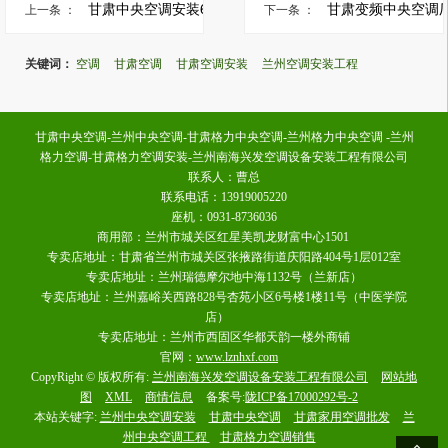
甘肃中央空调安装6大忌和...
甘肃变频中央空调厂家
上一条 ：
下一条 ：
关键词：
空调
甘肃空调
甘肃空调安装
兰州空调安装工程
甘肃中央空调-兰州中央空调-甘肃格力中央空调-兰州格力中央空调 -兰州
格力空调-甘肃格力空调安装-兰州南海兴发空调设备安装工程有限公司
联系人：曹总
联系电话：13919005220
座机：0931-8736036
商用部：兰州市城关区红星美凯龙财富中心1501
专卖店地址：甘肃省兰州市城关区张掖路街道庆阳路404号1层012室
专卖店地址：兰州瑞德摩尔地中海1132号（兰新店）
专卖店地址：兰州嘉峪关西路828号杏苑小区6号楼1楼11号（中医学院
店）
专卖店地址：兰州市西固区华都天韵一楼外商铺
官网：
www.lznhxf.com
CopyRight © 版权所有:
兰州南海兴发空调设备安装工程有限公司
网站地
图
XML
商情信息
备案号:
陇ICP备17000292号-2
本站关键字:
兰州中央空调安装
甘肃中央空调
甘肃家用空调批发
兰
州中央空调工程
甘肃格力空调销售