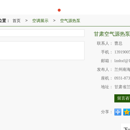
位置：
首页
空调展示
空气源热泵
>
>
甘肃空气源热
联系人：
曹总
手机：
1391900
邮箱：
lznhxf@
发布人：
兰州南
座机：
0931-87
地址：
甘肃省兰
留言咨
分享：
下